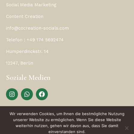
Social Media Marketing
Content Creation
info@cocreation-socials.com
Telefon : +49 174 5692474
Humperdinckstr. 14
12247, Berlin
Soziale Medien
I
W
F
n
h
a
s
a
c
t
t
e
Wir verwenden Cookies, um Ihnen die bestmögliche Nutzung
a
s
b
unserer Website zu ermöglichen. Wenn Sie diese Website
g
a
o
weiterhin nutzen, gehen wir davon aus, dass Sie damit
r
p
o
© 2026 CoCreations Studio. Alle Rechte
einverstanden sind.
a
p
k
vorbehalten- Marketing & SEO by Cuvillier